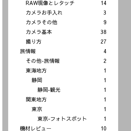
RAW現像とレタッチ
14
カメラお手入れ
3
カメラその他
9
カメラ基本
38
撮り方
27
旅情報
4
その他-旅情報
2
東海地方
1
静岡
1
静岡‐観光
1
関東地方
1
東京
1
東京-フォトスポット
1
機材レビュー
10