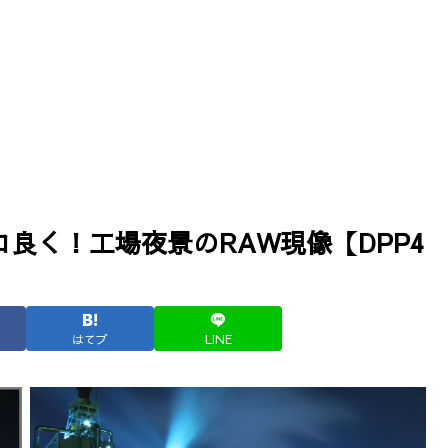
コ良く！工場夜景のRAW現像【DPP4
はてブ
LINE