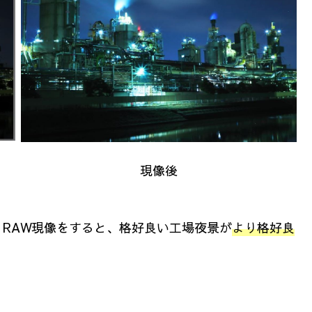
現像後
RAW現像をすると、格好良い工場夜景が
より格好良