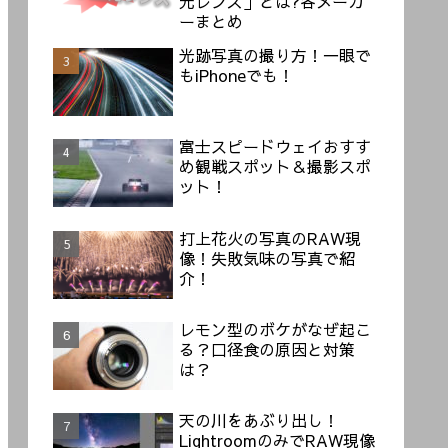
元レンズ」とは?各メーカ
ーまとめ
光跡写真の撮り方！一眼で
もiPhoneでも！
富士スピードウェイおすす
め観戦スポット＆撮影スポ
ット！
打上花火の写真のRAW現
像！失敗気味の写真で紹
介！
レモン型のボケがなぜ起こ
る？口径食の原因と対策
は？
天の川をあぶり出し！
LightroomのみでRAW現像