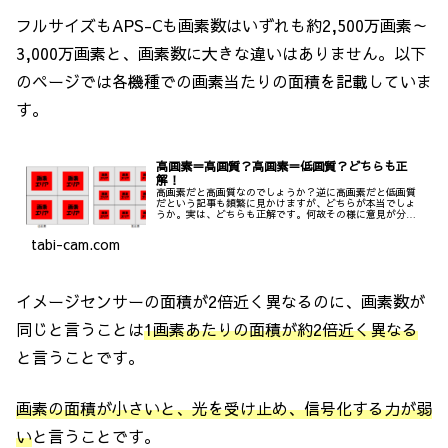
フルサイズもAPS-Cも画素数はいずれも約2,500万画素～
3,000万画素と、画素数に大きな違いはありません。以下
のページでは各機種での画素当たりの面積を記載していま
す。
高画素＝高画質？高画素＝低画質？どちらも正
解！
高画素だと高画質なのでしょうか？逆に高画素だと低画質
だという記事も頻繁に見かけますが、どちらが本当でしょ
うか。実は、どちらも正解です。何故その様に意見が分か
れるのか。その理由を含め、それぞれの理由を解説しま
す。違いは低ノイズの写真を高画質と言うのか、高精細の
tabi-cam.com
写真を高画質と言うのか。その違いです。
イメージセンサーの面積が2倍近く異なるのに、画素数が
同じと言うことは
1画素あたりの面積が約2倍近く異なる
と言うことです。
画素の面積が小さいと、光を受け止め、信号化する力が弱
い
と言うことです。